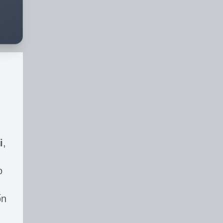
i
,
o
ốn