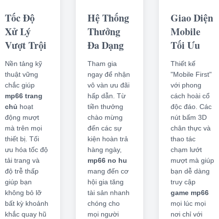
Tốc Độ
Hệ Thống
Giao Diện
0.000₫
Xử Lý
Thưởng
Mobile
Vượt Trội
Đa Dạng
Tối Ưu
Nền tảng kỹ
Tham gia
Thiết kế
thuật vững
ngay để nhận
"Mobile First"
n
chắc giúp
vô vàn ưu đãi
với phong
mp66 trang
hấp dẫn. Từ
cách hoài cổ
00₫
chủ
hoạt
tiền thưởng
độc đáo. Các
**
động mượt
chào mừng
nút bấm 3D
mà trên mọi
đến các sự
chân thực và
thiết bị. Tối
kiện hoàn trả
thao tác
ưu hóa tốc độ
hàng ngày,
chạm lướt
tải trang và
mp66 no hu
mượt mà giúp
.000₫
độ trễ thấp
mang đến cơ
bạn dễ dàng
giúp bạn
hội gia tăng
truy cập
không bỏ lỡ
tài sản nhanh
game mp66
bất kỳ khoảnh
chóng cho
mọi lúc mọi
khắc quay hũ
mọi người
nơi chỉ với