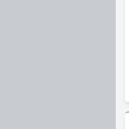
100.0
Đặng*
thắng
cược
2.100
Bùi**
rút
về
tài
khoản
900.0
Đỗ**
nhận
thưởn
sự
kiện
7.200
Hồ**
vừa