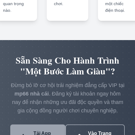
quan trọng
chơi.
một chiếc
.000₫
nào.
điện thoại.
n**
.000₫
Sẵn Sàng Cho Hành Trình
g
"Một Bước Làm Giàu"?
0.000₫
Đừng bỏ lỡ cơ hội trải nghiệm đẳng cấp VIP tại
mp66 nhà cái
. Đăng ký tài khoản ngay hôm
nay để nhận những ưu đãi độc quyền và tham
00₫
gia cộng đồng người chơi chuyên nghiệp.
*
Tải App
Vào Trang