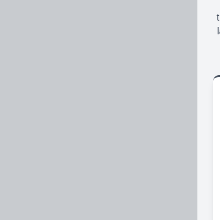
ví
800.0
Huỳnh
nhận
thưởn
3.000
Phan*
vừa
rút
10.00
Vũ**
đã
nhận
450.0
Võ**
nổ
hũ
Jackp